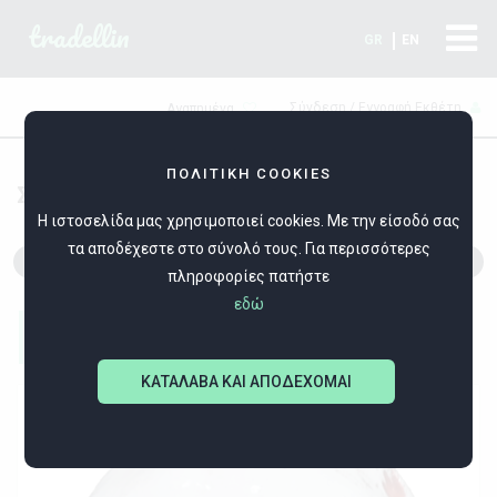
tradellin
GR
EN
Σύνδεση / Εγγραφή Εκθέτη
Αγαπημένα
ΠΟΛΙΤΙΚΗ COOKIES
ΣΥΣΚΕΥΑΣΙΑ/ ΔΙΑΚΟΣΜΗΣΗ ΒΙΤΡΙΝΩΝ
Η ιστοσελίδα μας χρησιμοποιεί cookies. Με την είσοδό σας
τα αποδέχεστε στο σύνολό τους. Για περισσότερες
ΣΑΚΟΥΛΕΣ
πληροφορίες πατήστε
εδώ
Filters
ΚΑΤΑΛΑΒΑ ΚΑΙ ΑΠΟΔΕΧΟΜΑΙ