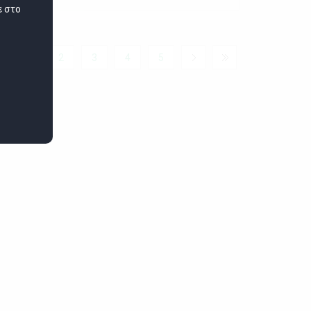
ε στο
1
2
3
4
5