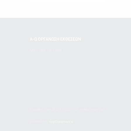
Α-Ω ΟΡΓΑΝΩΣΗ ΕΚΘΕΣΕΩΝ
Μαζί από το 1980!
tradellin.com © 2016-2021. All rights reserved.
Powered by
nopCommerce