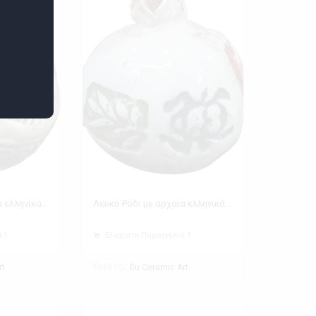
Λευκό Ρόδι με αρχαία ελληνικά σύμβολα
Λευκό Ρόδι με αρχαία ελληνικά σύμβολα
 1
Ελάχιστη Παραγγελία 1
Εκθέτης
rt
Eu Ceramic Art