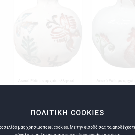
Λευκό Ρόδι με αρχαία ελληνικά σύμβολα
Ελάχιστη Παραγγελία 1
Ελάχιστη Παραγγελία
Εκθέτης
Εκθέτης
Eu Ceramic Art
Eu Ceramic A
ΠΟΛΙΤΙΚΗ COOKIES
τοσελίδα μας χρησιμοποιεί cookies. Με την είσοδό σας τα αποδέχεστ
σύνολό τους. Για περισσότερες πληροφορίες πατήστε