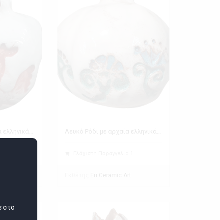
Λευκό Ρόδι με αρχαία ελληνικά σύμβολα
Λευκό Ρόδι με αρχαία ελληνικά σύμβολα
 1
Ελάχιστη Παραγγελία 1
Εκθέτης
rt
Eu Ceramic Art
ε στο