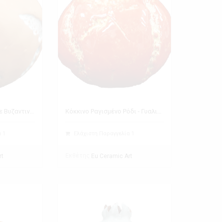
Κεραμιδή Ματ Ρόδι με Βυζαντινά Σύμβολα - Άγγελος
Κόκκινο Ραγισμένο Ρόδι - Γυαλιστερό
 1
Ελάχιστη Παραγγελία 1
Εκθέτης
rt
Eu Ceramic Art