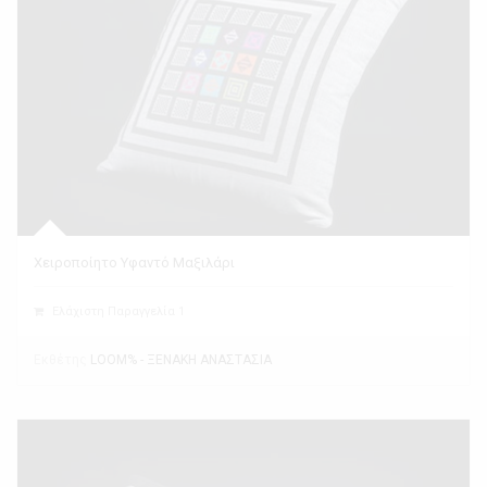
Χειροποίητο Υφαντό Μαξιλάρι
Ελάχιστη Παραγγελία 1
Εκθέτης
LOOM% - ΞΕΝΑΚΗ ΑΝΑΣΤΑΣΙΑ