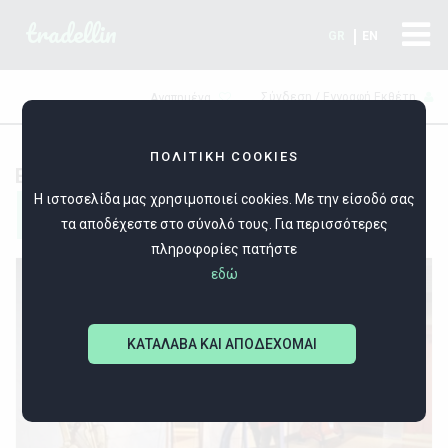
tradellin
GR
EN
Σύνδεση / Εγγραφή Εκθέτη
Αγαπημένα
ΠΟΛΙΤΙΚΗ COOKIES
ΕΠΙΠΛΑ
Η ιστοσελίδα μας χρησιμοποιεί cookies. Με την είσοδό σας
Filters
τα αποδέχεστε στο σύνολό τους. Για περισσότερες
πληροφορίες πατήστε
εδώ
ΚΑΤΑΛΑΒΑ ΚΑΙ ΑΠΟΔΕΧΟΜΑΙ