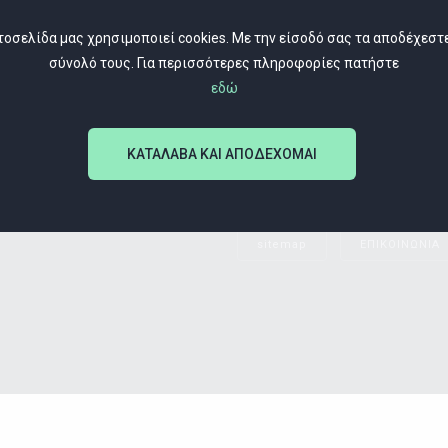
ΕΚΘΕΣΕΙΣ
τοσελίδα μας χρησιμοποιεί cookies. Με την είσοδό σας τα αποδέχεστ
ΣΥΓΧΡΟΝΕΣ ΔΗΜΙΟΥΡΓΙΕΣ
σύνολό τους. Για περισσότερες πληροφορίες πατήστε
ΕΙΚΑΣΤΙΚΕΣ ΔΗΜΙΟΥΡΓΙΕΣ
εδώ
ΩΡΟΛΟΓΙΑ
ΚΑΤΑΛΑΒΑ ΚΑΙ ΑΠΟΔΕΧΟΜΑΙ
sitemap
ΕΠΙΚΟΙΝΩΝΙΑ