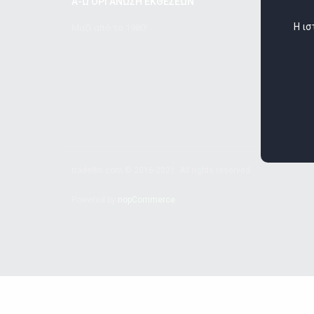
Α-Ω ΟΡΓΑΝΩΣΗ ΕΚΘΕΣΕΩΝ
Η ισ
Μαζί από το 1980!
tradellin.com © 2016-2021. All rights reserved.
Powered by
nopCommerce